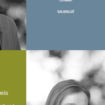
Umwelt
ius.aau.at
eis