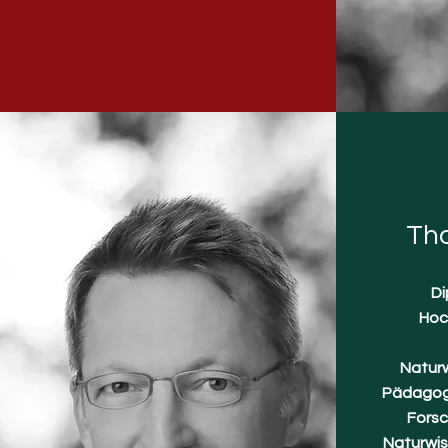
Tho
Di
Hoc
Naturw
Pädagogi
Fors
Naturwis