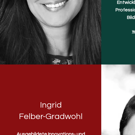
Entwickl
Professi
Bil
w
Ingrid
Felber-Gradwohl
Ausgebildete Innovations- und