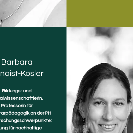
Barbara
noist-Kosler
Bildungs- und
alwissenschaftlerin,
Professorin für
arpädagogik an der PH
Forschungsschwerpunkte:
dung für nachhaltige