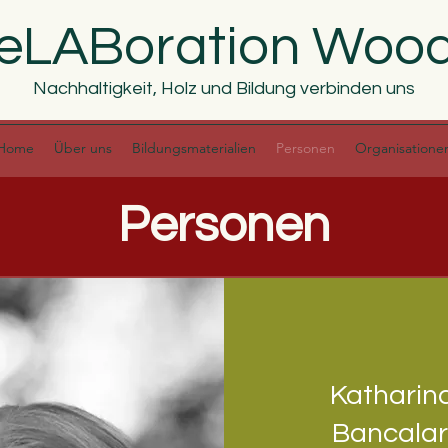
eLABoration Woo
Nachhaltigkeit, Holz und Bildung verbinden uns
Home
Über uns
Bildungsmaterialien
Personen
Organisatione
Personen
Personen
Katharin
Bancalar