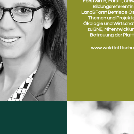
Forstwirtin, Forst-, Um
Bildungsreferentin
Land&Forst Betriebe Ös
Themen und Projekt
Ökologie und Wirtschaft
zu BNE, Mitentwicklu
Betreuung der Plat
www.waldtrifftschu