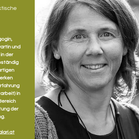
tische
ogin,
artin und
 in der
bständig
artigen
werken
Erfahrung
arbeit) in
Bereich
tung der
ng.
ari.at