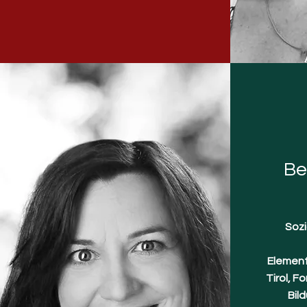
Be
Sozi
Element
Tirol, 
Bil