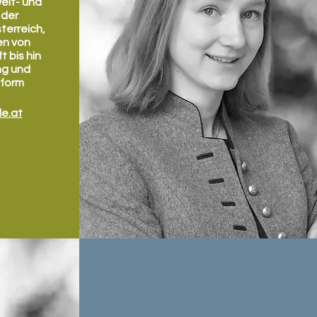
welt- und
 der
terreich,
en von
 bis hin
ng und
tform
le.at