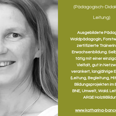
(Pädagogisch-Didak
Leitung)
Ausgebildete Pädag
Waldpädagogin, Forstw
zertifizierte Trainerin
Erwachsenbildung. Sel
tätig mit einer einzig
Vielfalt, gut in Netz
verankert, langjährige 
(Leitung, Begleitung, Mit
Bildungsprojekten im 
BNE, Umwelt, Wald. Lei
ARGE Holz&Bildu
www.katharina-bancal