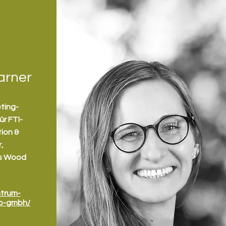
arner
ting-
ür FTI-
tion &
,
es Wood
trum-
ab-gmbh/