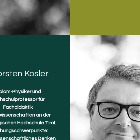
rsten Kosler
plom-Physiker und
hschulprofessor für
Fachdidaktik
issenschaften an der
schen Hochschule Tirol.
chungsschwerpunkte:
senschaftliches Denken