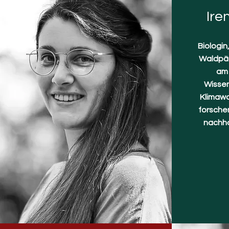
Ire
Biologi
Waldpäd
am 
Wissen
Klimawa
forschen
nachha