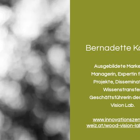
Bernadette K
Ausgebildete Marke
Managerin, Expertin f
Projekte, Dissemina
Wissenstransfer
Geschäftsführerin d
Vision Lab.
www.innovationszen
weiz.at/wood-vision-l