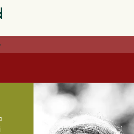
d
n
a
i